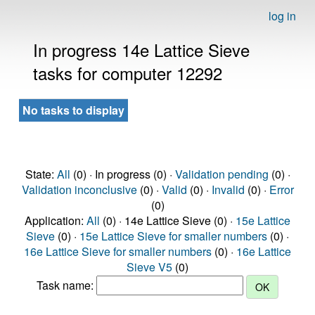
log in
In progress 14e Lattice Sieve
tasks for computer 12292
No tasks to display
State:
All
(0) · In progress (0) ·
Validation pending
(0) ·
Validation inconclusive
(0) ·
Valid
(0) ·
Invalid
(0) ·
Error
(0)
Application:
All
(0) · 14e Lattice Sieve (0) ·
15e Lattice
Sieve
(0) ·
15e Lattice Sieve for smaller numbers
(0) ·
16e Lattice Sieve for smaller numbers
(0) ·
16e Lattice
Sieve V5
(0)
Task name: