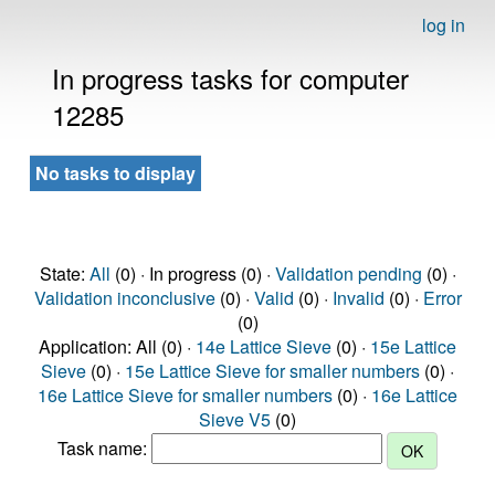
log in
In progress tasks for computer
12285
No tasks to display
State:
All
(0) · In progress (0) ·
Validation pending
(0) ·
Validation inconclusive
(0) ·
Valid
(0) ·
Invalid
(0) ·
Error
(0)
Application: All (0) ·
14e Lattice Sieve
(0) ·
15e Lattice
Sieve
(0) ·
15e Lattice Sieve for smaller numbers
(0) ·
16e Lattice Sieve for smaller numbers
(0) ·
16e Lattice
Sieve V5
(0)
Task name: