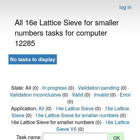
log in
All 16e Lattice Sieve for smaller
numbers tasks for computer
12285
No tasks to display
State: All (0) ·
In progress
(0) ·
Validation pending
(0) ·
Validation inconclusive
(0) ·
Valid
(0) ·
Invalid
(0) ·
Error
(0)
Application:
All
(0) ·
14e Lattice Sieve
(0) ·
15e Lattice
Sieve
(0) ·
15e Lattice Sieve for smaller numbers
(0) ·
16e Lattice Sieve for smaller numbers (0) ·
16e Lattice
Sieve V5
(0)
Task name: