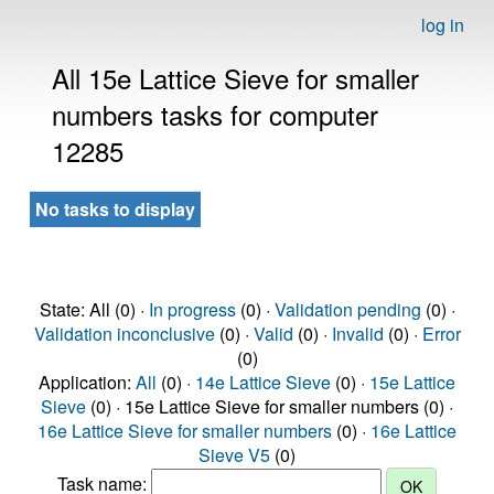
log in
All 15e Lattice Sieve for smaller
numbers tasks for computer
12285
No tasks to display
State: All (0) ·
In progress
(0) ·
Validation pending
(0) ·
Validation inconclusive
(0) ·
Valid
(0) ·
Invalid
(0) ·
Error
(0)
Application:
All
(0) ·
14e Lattice Sieve
(0) ·
15e Lattice
Sieve
(0) · 15e Lattice Sieve for smaller numbers (0) ·
16e Lattice Sieve for smaller numbers
(0) ·
16e Lattice
Sieve V5
(0)
Task name: