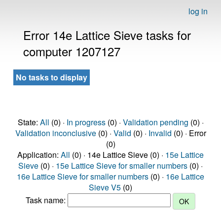
log in
Error 14e Lattice Sieve tasks for
computer 1207127
No tasks to display
State:
All
(0) ·
In progress
(0) ·
Validation pending
(0) ·
Validation inconclusive
(0) ·
Valid
(0) ·
Invalid
(0) · Error
(0)
Application:
All
(0) · 14e Lattice Sieve (0) ·
15e Lattice
Sieve
(0) ·
15e Lattice Sieve for smaller numbers
(0) ·
16e Lattice Sieve for smaller numbers
(0) ·
16e Lattice
Sieve V5
(0)
Task name: