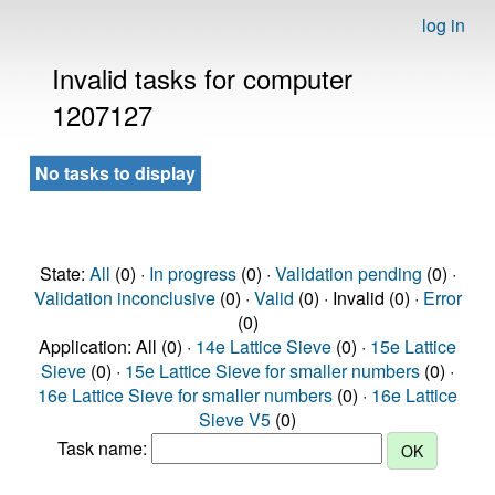
log in
Invalid tasks for computer
1207127
No tasks to display
State:
All
(0) ·
In progress
(0) ·
Validation pending
(0) ·
Validation inconclusive
(0) ·
Valid
(0) · Invalid (0) ·
Error
(0)
Application: All (0) ·
14e Lattice Sieve
(0) ·
15e Lattice
Sieve
(0) ·
15e Lattice Sieve for smaller numbers
(0) ·
16e Lattice Sieve for smaller numbers
(0) ·
16e Lattice
Sieve V5
(0)
Task name: