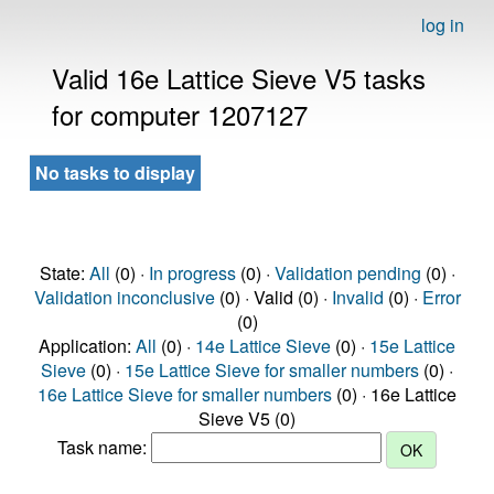
log in
Valid 16e Lattice Sieve V5 tasks
for computer 1207127
No tasks to display
State:
All
(0) ·
In progress
(0) ·
Validation pending
(0) ·
Validation inconclusive
(0) · Valid (0) ·
Invalid
(0) ·
Error
(0)
Application:
All
(0) ·
14e Lattice Sieve
(0) ·
15e Lattice
Sieve
(0) ·
15e Lattice Sieve for smaller numbers
(0) ·
16e Lattice Sieve for smaller numbers
(0) · 16e Lattice
Sieve V5 (0)
Task name: