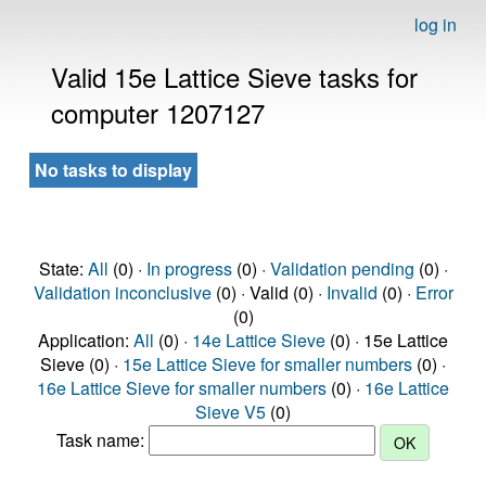
log in
Valid 15e Lattice Sieve tasks for
computer 1207127
No tasks to display
State:
All
(0) ·
In progress
(0) ·
Validation pending
(0) ·
Validation inconclusive
(0) · Valid (0) ·
Invalid
(0) ·
Error
(0)
Application:
All
(0) ·
14e Lattice Sieve
(0) · 15e Lattice
Sieve (0) ·
15e Lattice Sieve for smaller numbers
(0) ·
16e Lattice Sieve for smaller numbers
(0) ·
16e Lattice
Sieve V5
(0)
Task name: