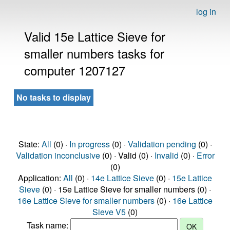
log in
Valid 15e Lattice Sieve for
smaller numbers tasks for
computer 1207127
No tasks to display
State:
All
(0) ·
In progress
(0) ·
Validation pending
(0) ·
Validation inconclusive
(0) · Valid (0) ·
Invalid
(0) ·
Error
(0)
Application:
All
(0) ·
14e Lattice Sieve
(0) ·
15e Lattice
Sieve
(0) · 15e Lattice Sieve for smaller numbers (0) ·
16e Lattice Sieve for smaller numbers
(0) ·
16e Lattice
Sieve V5
(0)
Task name: