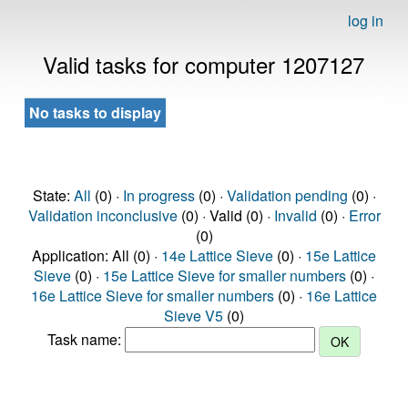
log in
Valid tasks for computer 1207127
No tasks to display
State:
All
(0) ·
In progress
(0) ·
Validation pending
(0) ·
Validation inconclusive
(0) · Valid (0) ·
Invalid
(0) ·
Error
(0)
Application: All (0) ·
14e Lattice Sieve
(0) ·
15e Lattice
Sieve
(0) ·
15e Lattice Sieve for smaller numbers
(0) ·
16e Lattice Sieve for smaller numbers
(0) ·
16e Lattice
Sieve V5
(0)
Task name: