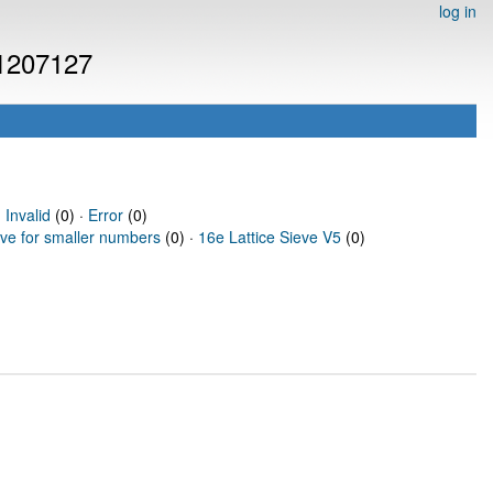
log in
 1207127
·
Invalid
(0) ·
Error
(0)
eve for smaller numbers
(0) ·
16e Lattice Sieve V5
(0)