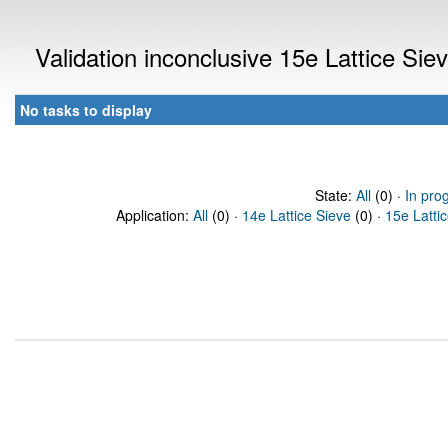
Validation inconclusive 15e Lattice Si
No tasks to display
State:
All
(0) ·
In pro
Application:
All
(0) ·
14e Lattice Sieve
(0) ·
15e Latti