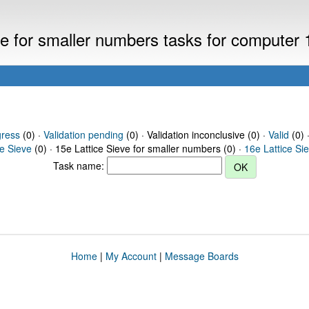
eve for smaller numbers tasks for computer
gress
(0) ·
Validation pending
(0) · Validation inconclusive (0) ·
Valid
(0) 
ce Sieve
(0) · 15e Lattice Sieve for smaller numbers (0) ·
16e Lattice Si
Task name:
Home
|
My Account
|
Message Boards