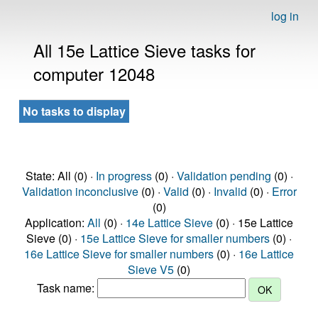
log in
All 15e Lattice Sieve tasks for
computer 12048
No tasks to display
State: All (0) ·
In progress
(0) ·
Validation pending
(0) ·
Validation inconclusive
(0) ·
Valid
(0) ·
Invalid
(0) ·
Error
(0)
Application:
All
(0) ·
14e Lattice Sieve
(0) · 15e Lattice
Sieve (0) ·
15e Lattice Sieve for smaller numbers
(0) ·
16e Lattice Sieve for smaller numbers
(0) ·
16e Lattice
Sieve V5
(0)
Task name: