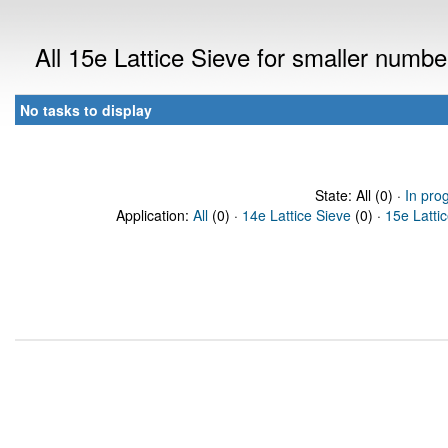
All 15e Lattice Sieve for smaller numb
No tasks to display
State: All (0) ·
In pro
Application:
All
(0) ·
14e Lattice Sieve
(0) ·
15e Latti