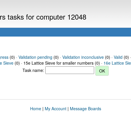
ers tasks for computer 12048
gress
(0) ·
Validation pending
(0) ·
Validation inconclusive
(0) ·
Valid
(0) 
ce Sieve
(0) · 15e Lattice Sieve for smaller numbers (0) ·
16e Lattice Si
Task name:
Home
|
My Account
|
Message Boards