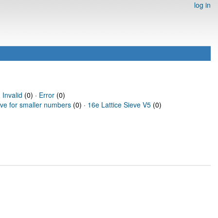
log in
·
Invalid
(0) ·
Error
(0)
eve for smaller numbers
(0) ·
16e Lattice Sieve V5
(0)