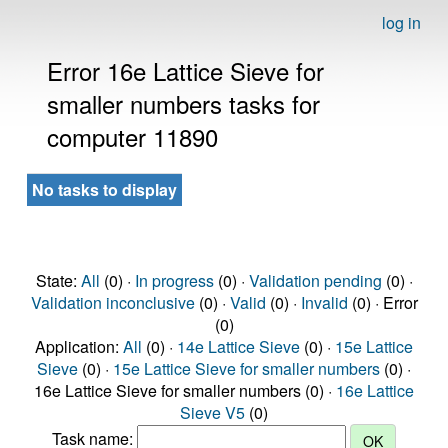
log in
Error 16e Lattice Sieve for
smaller numbers tasks for
computer 11890
No tasks to display
State:
All
(0) ·
In progress
(0) ·
Validation pending
(0) ·
Validation inconclusive
(0) ·
Valid
(0) ·
Invalid
(0) · Error
(0)
Application:
All
(0) ·
14e Lattice Sieve
(0) ·
15e Lattice
Sieve
(0) ·
15e Lattice Sieve for smaller numbers
(0) ·
16e Lattice Sieve for smaller numbers (0) ·
16e Lattice
Sieve V5
(0)
Task name: