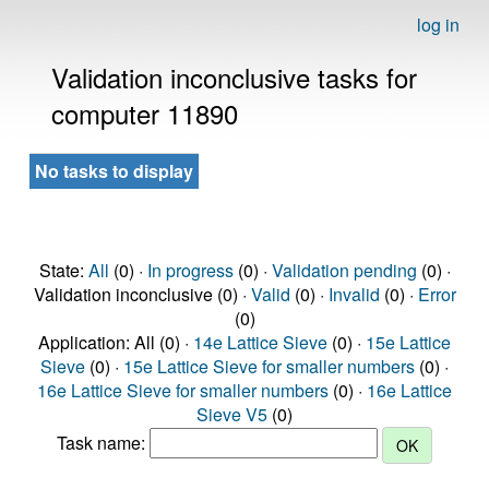
log in
Validation inconclusive tasks for
computer 11890
No tasks to display
State:
All
(0) ·
In progress
(0) ·
Validation pending
(0) ·
Validation inconclusive (0) ·
Valid
(0) ·
Invalid
(0) ·
Error
(0)
Application: All (0) ·
14e Lattice Sieve
(0) ·
15e Lattice
Sieve
(0) ·
15e Lattice Sieve for smaller numbers
(0) ·
16e Lattice Sieve for smaller numbers
(0) ·
16e Lattice
Sieve V5
(0)
Task name: