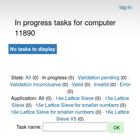
log in
In progress tasks for computer
11890
No tasks to display
State:
All
(0) · In progress (0) ·
Validation pending
(0) ·
Validation inconclusive
(0) ·
Valid
(0) ·
Invalid
(0) ·
Error
(0)
Application: All (0) ·
14e Lattice Sieve
(0) ·
15e Lattice
Sieve
(0) ·
15e Lattice Sieve for smaller numbers
(0) ·
16e Lattice Sieve for smaller numbers
(0) ·
16e Lattice
Sieve V5
(0)
Task name: