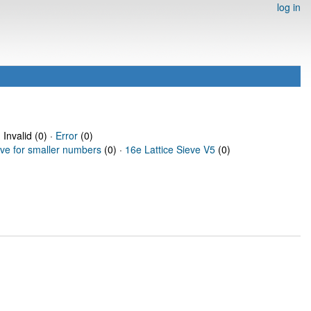
log in
 Invalid (0) ·
Error
(0)
eve for smaller numbers
(0) ·
16e Lattice Sieve V5
(0)