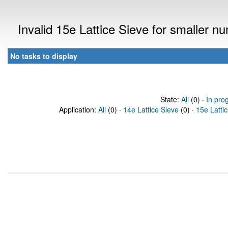
Invalid 15e Lattice Sieve for smaller 
No tasks to display
State:
All
(0) ·
In pro
Application:
All
(0) ·
14e Lattice Sieve
(0) ·
15e Latti