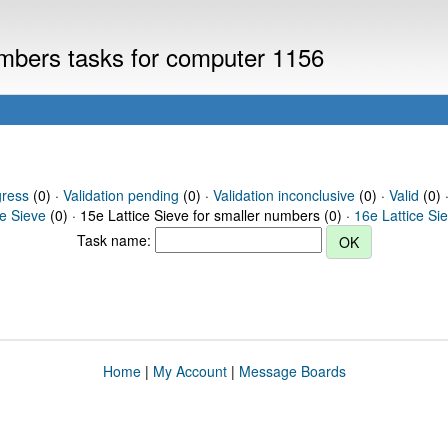
numbers tasks for computer 1156
gress
(0) ·
Validation pending
(0) ·
Validation inconclusive
(0) ·
Valid
(0) ·
ce Sieve
(0) · 15e Lattice Sieve for smaller numbers (0) ·
16e Lattice Si
Task name:
Home
|
My Account
|
Message Boards