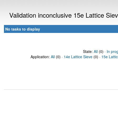
Validation inconclusive 15e Lattice Si
No tasks to display
State:
All
(0) ·
In pro
Application:
All
(0) ·
14e Lattice Sieve
(0) ·
15e Latti