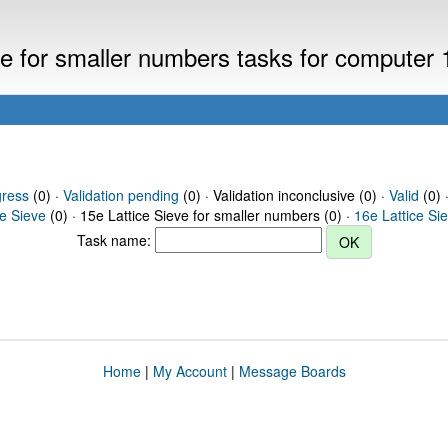
eve for smaller numbers tasks for computer
gress
(0) ·
Validation pending
(0) · Validation inconclusive (0) ·
Valid
(0) 
ce Sieve
(0) · 15e Lattice Sieve for smaller numbers (0) ·
16e Lattice Si
Task name:
Home
|
My Account
|
Message Boards