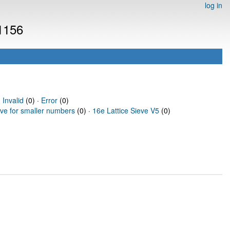
log in
 1156
·
Invalid
(0) ·
Error
(0)
eve for smaller numbers
(0) ·
16e Lattice Sieve V5
(0)