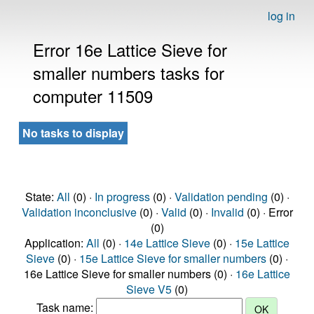
log in
Error 16e Lattice Sieve for
smaller numbers tasks for
computer 11509
No tasks to display
State:
All
(0) ·
In progress
(0) ·
Validation pending
(0) ·
Validation inconclusive
(0) ·
Valid
(0) ·
Invalid
(0) · Error
(0)
Application:
All
(0) ·
14e Lattice Sieve
(0) ·
15e Lattice
Sieve
(0) ·
15e Lattice Sieve for smaller numbers
(0) ·
16e Lattice Sieve for smaller numbers (0) ·
16e Lattice
Sieve V5
(0)
Task name: