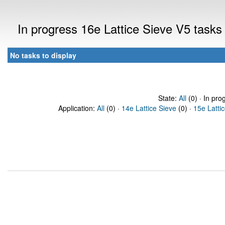
In progress 16e Lattice Sieve V5 task
No tasks to display
State:
All
(0) · In pro
Application:
All
(0) ·
14e Lattice Sieve
(0) ·
15e Latti