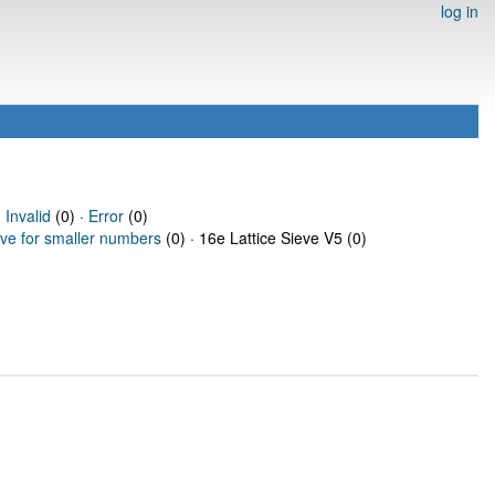
log in
·
Invalid
(0) ·
Error
(0)
eve for smaller numbers
(0) · 16e Lattice Sieve V5 (0)