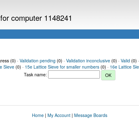
s for computer 1148241
gress (0) ·
Validation pending
(0) ·
Validation inconclusive
(0) ·
Valid
(0) 
ce Sieve
(0) ·
15e Lattice Sieve for smaller numbers
(0) ·
16e Lattice Si
Task name:
Home
|
My Account
|
Message Boards