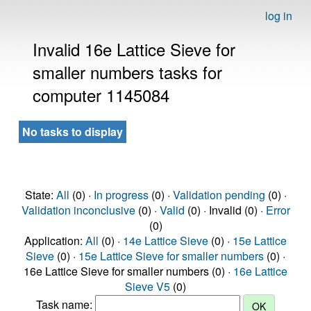
log in
Invalid 16e Lattice Sieve for
smaller numbers tasks for
computer 1145084
No tasks to display
State:
All
(0) ·
In progress
(0) ·
Validation pending
(0) ·
Validation inconclusive
(0) ·
Valid
(0) · Invalid (0) ·
Error
(0)
Application:
All
(0) ·
14e Lattice Sieve
(0) ·
15e Lattice
Sieve
(0) ·
15e Lattice Sieve for smaller numbers
(0) ·
16e Lattice Sieve for smaller numbers (0) ·
16e Lattice
Sieve V5
(0)
Task name: