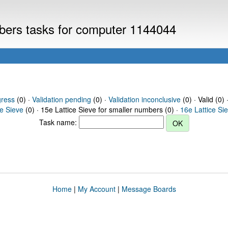
mbers tasks for computer 1144044
gress
(0) ·
Validation pending
(0) ·
Validation inconclusive
(0) · Valid (0) 
ce Sieve
(0) · 15e Lattice Sieve for smaller numbers (0) ·
16e Lattice Si
Task name:
Home
|
My Account
|
Message Boards