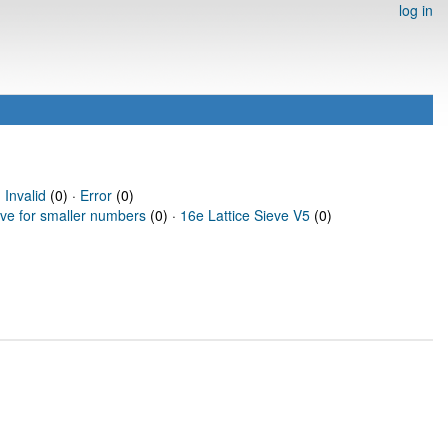
log in
·
Invalid
(0) ·
Error
(0)
eve for smaller numbers
(0) ·
16e Lattice Sieve V5
(0)