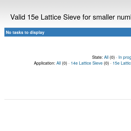
Valid 15e Lattice Sieve for smaller nu
No tasks to display
State:
All
(0) ·
In pro
Application:
All
(0) ·
14e Lattice Sieve
(0) ·
15e Latti