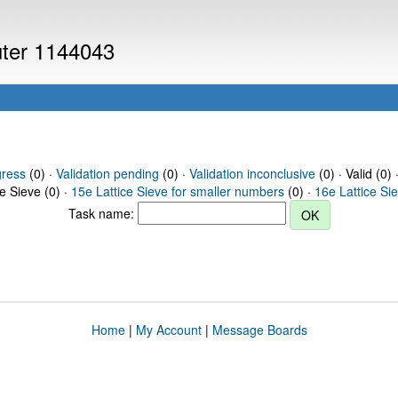
uter 1144043
gress
(0) ·
Validation pending
(0) ·
Validation inconclusive
(0) · Valid (0) 
ce Sieve (0) ·
15e Lattice Sieve for smaller numbers
(0) ·
16e Lattice Si
Task name:
Home
|
My Account
|
Message Boards