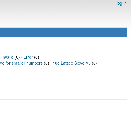
log in
·
Invalid
(0) ·
Error
(0)
eve for smaller numbers
(0) ·
16e Lattice Sieve V5
(0)