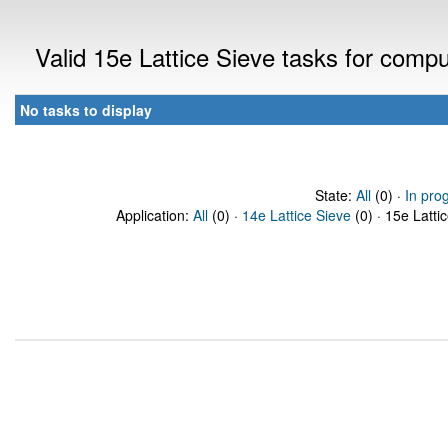
Valid 15e Lattice Sieve tasks for comp
No tasks to display
State:
All
(0) ·
In pro
Application:
All
(0) ·
14e Lattice Sieve
(0) · 15e Latti