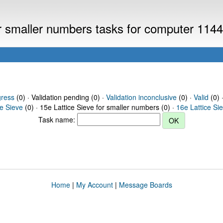
or smaller numbers tasks for computer 114
gress
(0) · Validation pending (0) ·
Validation inconclusive
(0) ·
Valid
(0) 
ce Sieve
(0) · 15e Lattice Sieve for smaller numbers (0) ·
16e Lattice Si
Task name:
Home
|
My Account
|
Message Boards