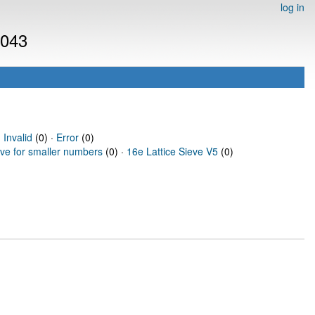
log in
4043
·
Invalid
(0) ·
Error
(0)
eve for smaller numbers
(0) ·
16e Lattice Sieve V5
(0)