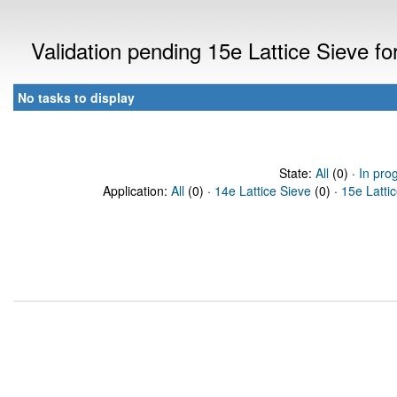
Validation pending 15e Lattice Sieve f
No tasks to display
State:
All
(0) ·
In pro
Application:
All
(0) ·
14e Lattice Sieve
(0) ·
15e Latti