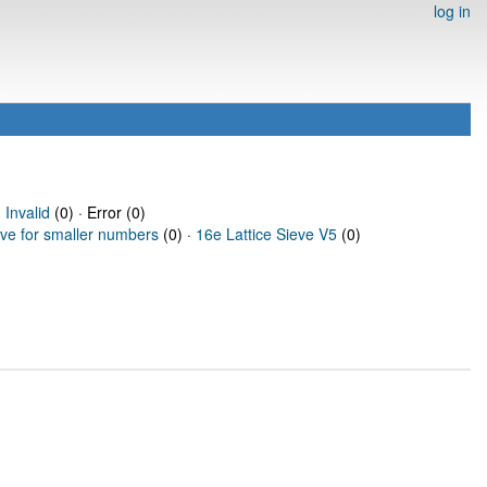
log in
·
Invalid
(0) · Error (0)
eve for smaller numbers
(0) ·
16e Lattice Sieve V5
(0)