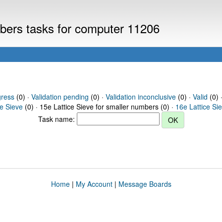
mbers tasks for computer 11206
gress
(0) ·
Validation pending
(0) ·
Validation inconclusive
(0) ·
Valid
(0) 
ce Sieve
(0) · 15e Lattice Sieve for smaller numbers (0) ·
16e Lattice Si
Task name:
Home
|
My Account
|
Message Boards