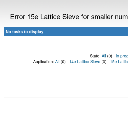
Error 15e Lattice Sieve for smaller nu
No tasks to display
State:
All
(0) ·
In pro
Application:
All
(0) ·
14e Lattice Sieve
(0) ·
15e Latti