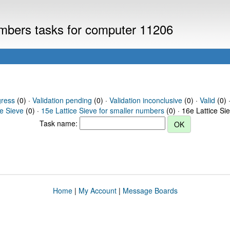
numbers tasks for computer 11206
gress
(0) ·
Validation pending
(0) ·
Validation inconclusive
(0) ·
Valid
(0) ·
ce Sieve
(0) ·
15e Lattice Sieve for smaller numbers
(0) · 16e Lattice Si
Task name:
Home
|
My Account
|
Message Boards