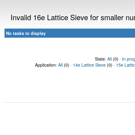
Invalid 16e Lattice Sieve for smaller 
No tasks to display
State:
All
(0) ·
In pro
Application:
All
(0) ·
14e Lattice Sieve
(0) ·
15e Latti