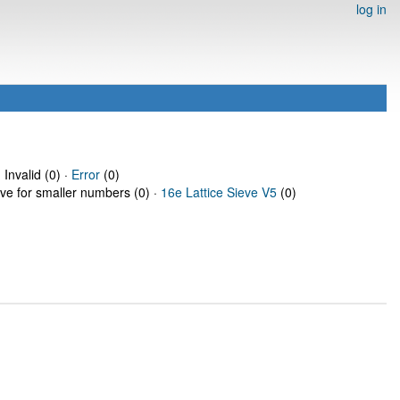
log in
 Invalid (0) ·
Error
(0)
eve for smaller numbers (0) ·
16e Lattice Sieve V5
(0)