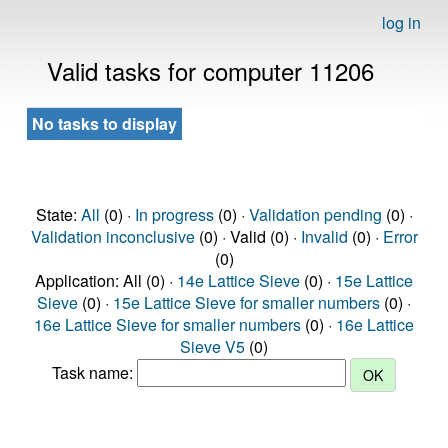
log in
Valid tasks for computer 11206
No tasks to display
State:
All
(0) ·
In progress
(0) ·
Validation pending
(0) ·
Validation inconclusive
(0) · Valid (0) ·
Invalid
(0) ·
Error
(0)
Application: All (0) ·
14e Lattice Sieve
(0) ·
15e Lattice
Sieve
(0) ·
15e Lattice Sieve for smaller numbers
(0) ·
16e Lattice Sieve for smaller numbers
(0) ·
16e Lattice
Sieve V5
(0)
Task name: