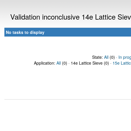
Validation inconclusive 14e Lattice Si
No tasks to display
State:
All
(0) ·
In pro
Application:
All
(0) · 14e Lattice Sieve (0) ·
15e Latti