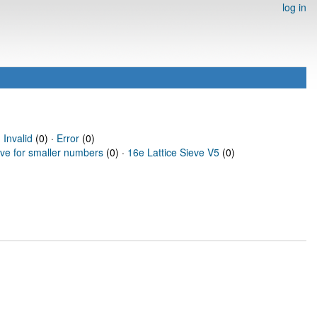
log in
·
Invalid
(0) ·
Error
(0)
eve for smaller numbers
(0) ·
16e Lattice Sieve V5
(0)