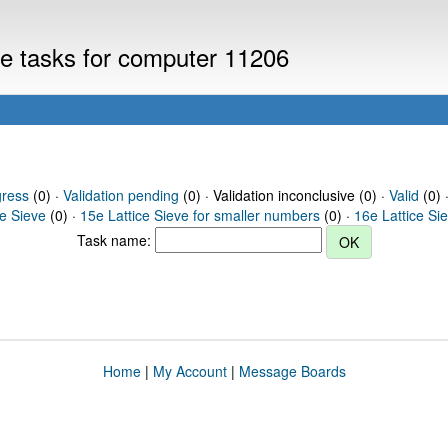
eve tasks for computer 11206
gress
(0) ·
Validation pending
(0) · Validation inconclusive (0) ·
Valid
(0) 
ce Sieve
(0) ·
15e Lattice Sieve for smaller numbers
(0) ·
16e Lattice Si
Task name:
Home
|
My Account
|
Message Boards