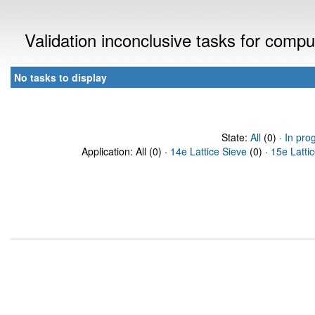
Validation inconclusive tasks for comp
No tasks to display
State:
All
(0) ·
In pro
Application: All (0) ·
14e Lattice Sieve
(0) ·
15e Latti