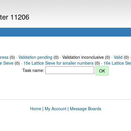
uter 11206
gress
(0) ·
Validation pending
(0) · Validation inconclusive (0) ·
Valid
(0) 
ce Sieve
(0) ·
15e Lattice Sieve for smaller numbers
(0) ·
16e Lattice Si
Task name:
Home
|
My Account
|
Message Boards