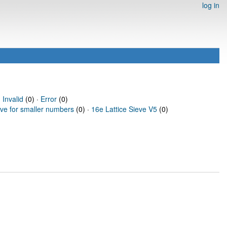
log in
·
Invalid
(0) ·
Error
(0)
eve for smaller numbers
(0) ·
16e Lattice Sieve V5
(0)