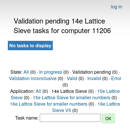
log in
Validation pending 14e Lattice
Sieve tasks for computer 11206
No tasks to display
State:
All
(0) ·
In progress
(0) · Validation pending (0) ·
Validation inconclusive
(0) ·
Valid
(0) ·
Invalid
(0) ·
Error
(0)
Application:
All
(0) · 14e Lattice Sieve (0) ·
15e Lattice
Sieve
(0) ·
15e Lattice Sieve for smaller numbers
(0) ·
16e Lattice Sieve for smaller numbers
(0) ·
16e Lattice
Sieve V5
(0)
Task name: