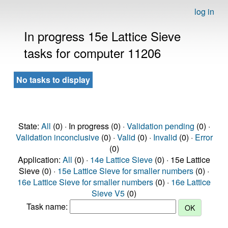
log in
In progress 15e Lattice Sieve
tasks for computer 11206
No tasks to display
State:
All
(0) · In progress (0) ·
Validation pending
(0) ·
Validation inconclusive
(0) ·
Valid
(0) ·
Invalid
(0) ·
Error
(0)
Application:
All
(0) ·
14e Lattice Sieve
(0) · 15e Lattice
Sieve (0) ·
15e Lattice Sieve for smaller numbers
(0) ·
16e Lattice Sieve for smaller numbers
(0) ·
16e Lattice
Sieve V5
(0)
Task name: