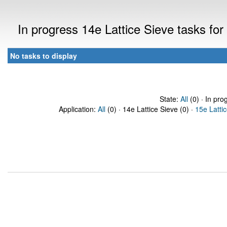
In progress 14e Lattice Sieve tasks fo
No tasks to display
State:
All
(0) · In pro
Application:
All
(0) · 14e Lattice Sieve (0) ·
15e Latti