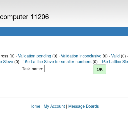
r computer 11206
gress (0) ·
Validation pending
(0) ·
Validation inconclusive
(0) ·
Valid
(0) 
ce Sieve
(0) ·
15e Lattice Sieve for smaller numbers
(0) ·
16e Lattice Si
Task name:
Home
|
My Account
|
Message Boards