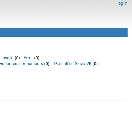
log in
·
Invalid
(0) ·
Error
(0)
eve for smaller numbers
(0) ·
16e Lattice Sieve V5
(0)