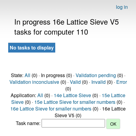
log in
In progress 16e Lattice Sieve V5
tasks for computer 110
No tasks to display
State:
All
(0) · In progress (0) ·
Validation pending
(0) ·
Validation inconclusive
(0) ·
Valid
(0) ·
Invalid
(0) ·
Error
(0)
Application:
All
(0) ·
14e Lattice Sieve
(0) ·
15e Lattice
Sieve
(0) ·
15e Lattice Sieve for smaller numbers
(0) ·
16e Lattice Sieve for smaller numbers
(0) · 16e Lattice
Sieve V5 (0)
Task name: