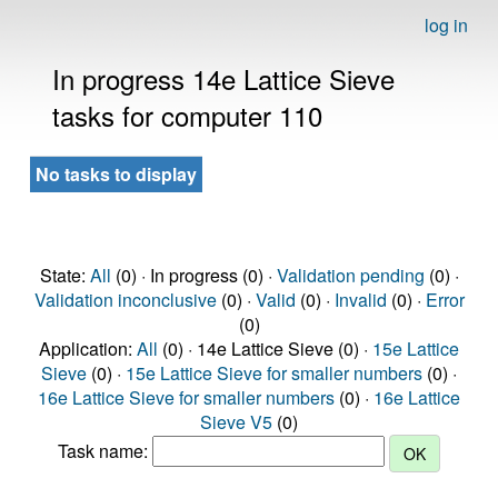
log in
In progress 14e Lattice Sieve
tasks for computer 110
No tasks to display
State:
All
(0) · In progress (0) ·
Validation pending
(0) ·
Validation inconclusive
(0) ·
Valid
(0) ·
Invalid
(0) ·
Error
(0)
Application:
All
(0) · 14e Lattice Sieve (0) ·
15e Lattice
Sieve
(0) ·
15e Lattice Sieve for smaller numbers
(0) ·
16e Lattice Sieve for smaller numbers
(0) ·
16e Lattice
Sieve V5
(0)
Task name: