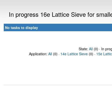
In progress 16e Lattice Sieve for smal
No tasks to display
State:
All
(0) · In pro
Application:
All
(0) ·
14e Lattice Sieve
(0) ·
15e Latti