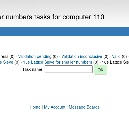
ler numbers tasks for computer 110
gress (0) ·
Validation pending
(0) ·
Validation inconclusive
(0) ·
Valid
(0) 
ce Sieve
(0) ·
15e Lattice Sieve for smaller numbers
(0) · 16e Lattice Si
Task name:
Home
|
My Account
|
Message Boards