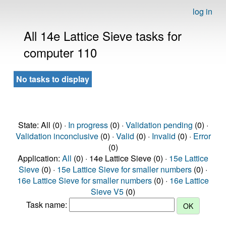
log in
All 14e Lattice Sieve tasks for
computer 110
No tasks to display
State: All (0) ·
In progress
(0) ·
Validation pending
(0) ·
Validation inconclusive
(0) ·
Valid
(0) ·
Invalid
(0) ·
Error
(0)
Application:
All
(0) · 14e Lattice Sieve (0) ·
15e Lattice
Sieve
(0) ·
15e Lattice Sieve for smaller numbers
(0) ·
16e Lattice Sieve for smaller numbers
(0) ·
16e Lattice
Sieve V5
(0)
Task name: