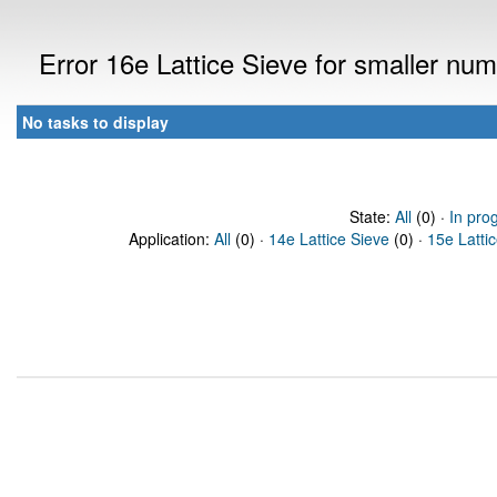
Error 16e Lattice Sieve for smaller nu
No tasks to display
State:
All
(0) ·
In pro
Application:
All
(0) ·
14e Lattice Sieve
(0) ·
15e Latti