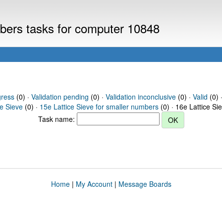
mbers tasks for computer 10848
gress
(0) ·
Validation pending
(0) ·
Validation inconclusive
(0) ·
Valid
(0) 
ce Sieve
(0) ·
15e Lattice Sieve for smaller numbers
(0) · 16e Lattice Si
Task name:
Home
|
My Account
|
Message Boards