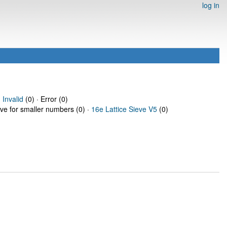
log in
·
Invalid
(0) · Error (0)
eve for smaller numbers (0) ·
16e Lattice Sieve V5
(0)