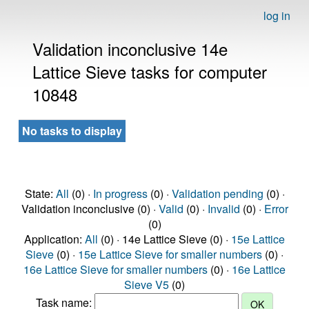
log in
Validation inconclusive 14e
Lattice Sieve tasks for computer
10848
No tasks to display
State:
All
(0) ·
In progress
(0) ·
Validation pending
(0) ·
Validation inconclusive (0) ·
Valid
(0) ·
Invalid
(0) ·
Error
(0)
Application:
All
(0) · 14e Lattice Sieve (0) ·
15e Lattice
Sieve
(0) ·
15e Lattice Sieve for smaller numbers
(0) ·
16e Lattice Sieve for smaller numbers
(0) ·
16e Lattice
Sieve V5
(0)
Task name: