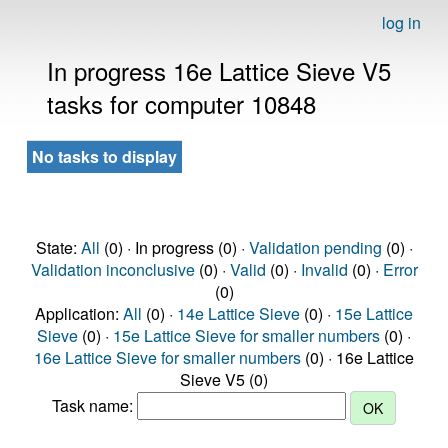
log in
In progress 16e Lattice Sieve V5
tasks for computer 10848
No tasks to display
State:
All
(0) · In progress (0) ·
Validation pending
(0) ·
Validation inconclusive
(0) ·
Valid
(0) ·
Invalid
(0) ·
Error
(0)
Application:
All
(0) ·
14e Lattice Sieve
(0) ·
15e Lattice
Sieve
(0) ·
15e Lattice Sieve for smaller numbers
(0) ·
16e Lattice Sieve for smaller numbers
(0) · 16e Lattice
Sieve V5 (0)
Task name: