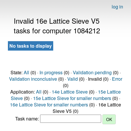
log in
Invalid 16e Lattice Sieve V5
tasks for computer 1084212
No tasks to display
State:
All
(0) ·
In progress
(0) ·
Validation pending
(0) ·
Validation inconclusive
(0) ·
Valid
(0) · Invalid (0) ·
Error
(0)
Application:
All
(0) ·
14e Lattice Sieve
(0) ·
15e Lattice
Sieve
(0) ·
15e Lattice Sieve for smaller numbers
(0) ·
16e Lattice Sieve for smaller numbers
(0) · 16e Lattice
Sieve V5 (0)
Task name: