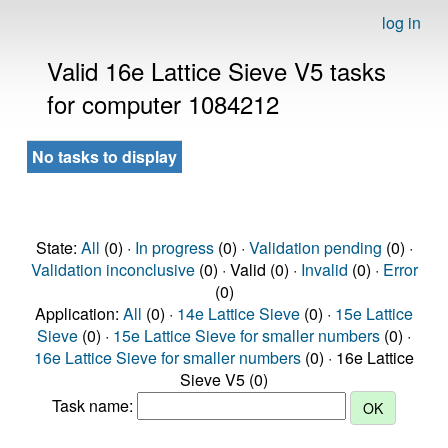
log in
Valid 16e Lattice Sieve V5 tasks
for computer 1084212
No tasks to display
State:
All
(0) ·
In progress
(0) ·
Validation pending
(0) ·
Validation inconclusive
(0) · Valid (0) ·
Invalid
(0) ·
Error
(0)
Application:
All
(0) ·
14e Lattice Sieve
(0) ·
15e Lattice
Sieve
(0) ·
15e Lattice Sieve for smaller numbers
(0) ·
16e Lattice Sieve for smaller numbers
(0) · 16e Lattice
Sieve V5 (0)
Task name: