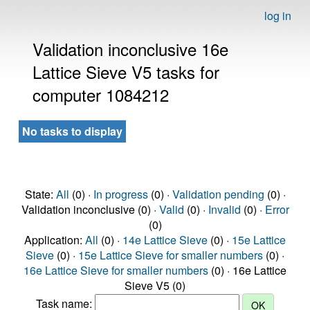
log in
Validation inconclusive 16e
Lattice Sieve V5 tasks for
computer 1084212
No tasks to display
State:
All
(0) ·
In progress
(0) ·
Validation pending
(0) ·
Validation inconclusive (0) ·
Valid
(0) ·
Invalid
(0) ·
Error
(0)
Application:
All
(0) ·
14e Lattice Sieve
(0) ·
15e Lattice
Sieve
(0) ·
15e Lattice Sieve for smaller numbers
(0) ·
16e Lattice Sieve for smaller numbers
(0) · 16e Lattice
Sieve V5 (0)
Task name: