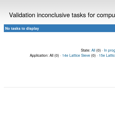
Validation inconclusive tasks for comp
No tasks to display
State:
All
(0) ·
In pro
Application: All (0) ·
14e Lattice Sieve
(0) ·
15e Latti