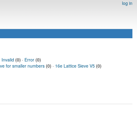
log in
·
Invalid
(0) ·
Error
(0)
eve for smaller numbers
(0) ·
16e Lattice Sieve V5
(0)