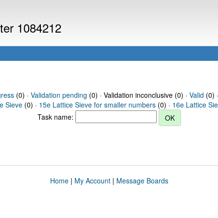
uter 1084212
gress
(0) ·
Validation pending
(0) · Validation inconclusive (0) ·
Valid
(0) 
ce Sieve
(0) ·
15e Lattice Sieve for smaller numbers
(0) ·
16e Lattice Si
Task name:
Home
|
My Account
|
Message Boards