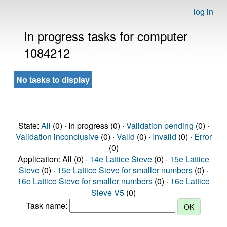
log in
In progress tasks for computer
1084212
No tasks to display
State:
All
(0) · In progress (0) ·
Validation pending
(0) ·
Validation inconclusive
(0) ·
Valid
(0) ·
Invalid
(0) ·
Error
(0)
Application: All (0) ·
14e Lattice Sieve
(0) ·
15e Lattice
Sieve
(0) ·
15e Lattice Sieve for smaller numbers
(0) ·
16e Lattice Sieve for smaller numbers
(0) ·
16e Lattice
Sieve V5
(0)
Task name: