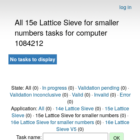
log in
All 15e Lattice Sieve for smaller
numbers tasks for computer
1084212
No tasks to display
State: All (0) ·
In progress
(0) ·
Validation pending
(0) ·
Validation inconclusive
(0) ·
Valid
(0) ·
Invalid
(0) ·
Error
(0)
Application:
All
(0) ·
14e Lattice Sieve
(0) ·
15e Lattice
Sieve
(0) · 15e Lattice Sieve for smaller numbers (0) ·
16e Lattice Sieve for smaller numbers
(0) ·
16e Lattice
Sieve V5
(0)
Task name: