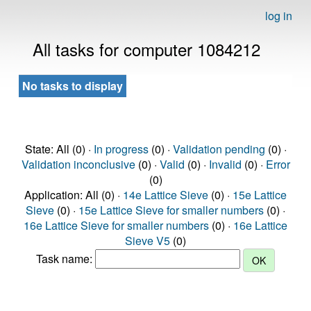
log in
All tasks for computer 1084212
No tasks to display
State: All (0) ·
In progress
(0) ·
Validation pending
(0) ·
Validation inconclusive
(0) ·
Valid
(0) ·
Invalid
(0) ·
Error
(0)
Application: All (0) ·
14e Lattice Sieve
(0) ·
15e Lattice
Sieve
(0) ·
15e Lattice Sieve for smaller numbers
(0) ·
16e Lattice Sieve for smaller numbers
(0) ·
16e Lattice
Sieve V5
(0)
Task name: