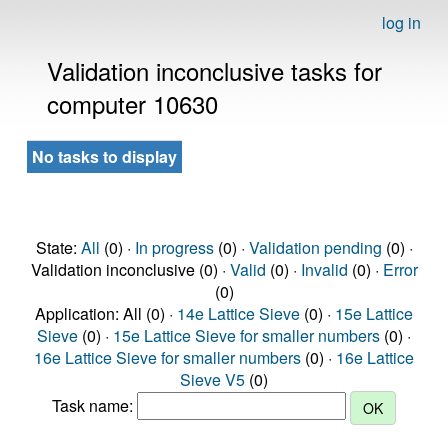
log in
Validation inconclusive tasks for
computer 10630
No tasks to display
State:
All
(0) ·
In progress
(0) ·
Validation pending
(0) ·
Validation inconclusive (0) ·
Valid
(0) ·
Invalid
(0) ·
Error
(0)
Application: All (0) ·
14e Lattice Sieve
(0) ·
15e Lattice
Sieve
(0) ·
15e Lattice Sieve for smaller numbers
(0) ·
16e Lattice Sieve for smaller numbers
(0) ·
16e Lattice
Sieve V5
(0)
Task name: