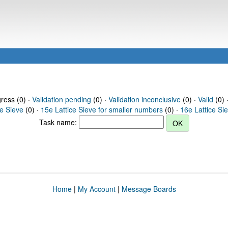
gress (0) ·
Validation pending
(0) ·
Validation inconclusive
(0) ·
Valid
(0) 
ce Sieve
(0) ·
15e Lattice Sieve for smaller numbers
(0) ·
16e Lattice Si
Task name:
Home
|
My Account
|
Message Boards