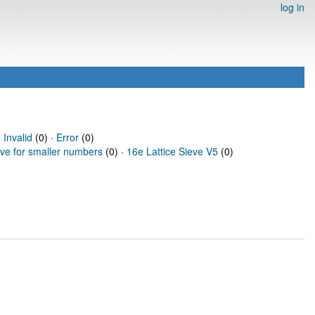
log in
·
Invalid
(0) ·
Error
(0)
eve for smaller numbers
(0) ·
16e Lattice Sieve V5
(0)