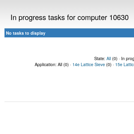
In progress tasks for computer 10630
No tasks to display
State:
All
(0) · In pro
Application: All (0) ·
14e Lattice Sieve
(0) ·
15e Latti