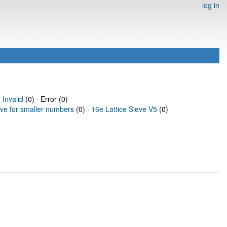
log in
·
Invalid
(0) · Error (0)
eve for smaller numbers
(0) ·
16e Lattice Sieve V5
(0)