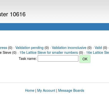
uter 10616
gress
(0) ·
Validation pending
(0) ·
Validation inconclusive
(0) ·
Valid
(0) 
ce Sieve (0) ·
15e Lattice Sieve for smaller numbers
(0) ·
16e Lattice Si
Task name:
Home
|
My Account
|
Message Boards