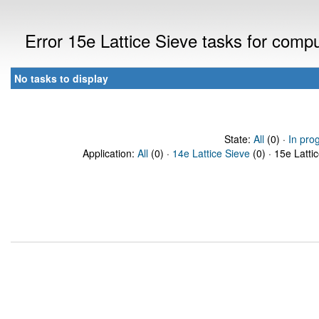
Error 15e Lattice Sieve tasks for comp
No tasks to display
State:
All
(0) ·
In pro
Application:
All
(0) ·
14e Lattice Sieve
(0) · 15e Latti