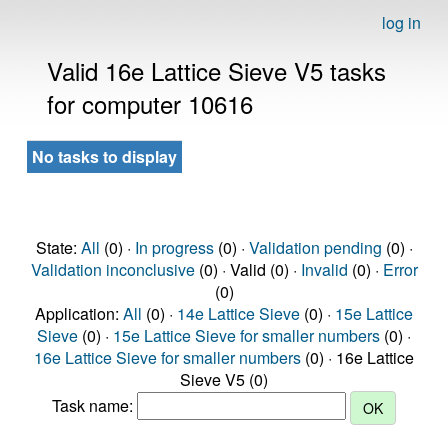
log in
Valid 16e Lattice Sieve V5 tasks
for computer 10616
No tasks to display
State:
All
(0) ·
In progress
(0) ·
Validation pending
(0) ·
Validation inconclusive
(0) · Valid (0) ·
Invalid
(0) ·
Error
(0)
Application:
All
(0) ·
14e Lattice Sieve
(0) ·
15e Lattice
Sieve
(0) ·
15e Lattice Sieve for smaller numbers
(0) ·
16e Lattice Sieve for smaller numbers
(0) · 16e Lattice
Sieve V5 (0)
Task name: